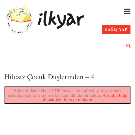
BAĞIŞ YAP
Hilesiz Çocuk Düşlerinden – 4
Failed to fetch Hata: PDF dosyasının adresi, yerleştirilmek
istendiği sayfa ile aynı etki alanı altında olmalıdır.
Ayrıntılı bilgi
almak için buraya tıklayın