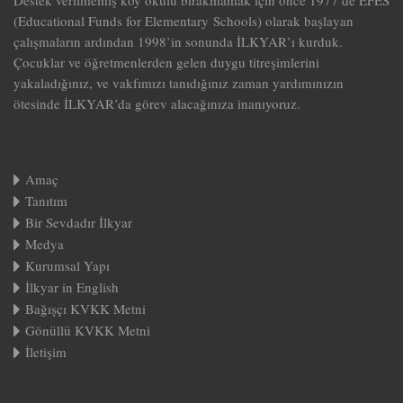
Destek verilmemiş köy okulu bırakmamak için önce 1977’de EFES
(Educational Funds for Elementary Schools) olarak başlayan
çalışmaların ardından 1998’in sonunda İLKYAR’ı kurduk.
Çocuklar ve öğretmenlerden gelen duygu titreşimlerini
yakaladığınız, ve vakfımızı tanıdığınız zaman yardımınızın
ötesinde İLKYAR’da görev alacağınıza inanıyoruz.
Amaç
Tanıtım
Bir Sevdadır İlkyar
Medya
Kurumsal Yapı
İlkyar in English
Bağışçı KVKK Metni
Gönüllü KVKK Metni
İletişim