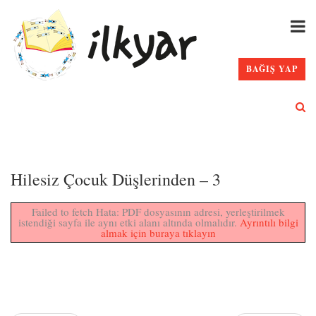
BAĞIŞ YAP
Hilesiz Çocuk Düşlerinden – 3
Failed to fetch Hata: PDF dosyasının adresi, yerleştirilmek
istendiği sayfa ile aynı etki alanı altında olmalıdır.
Ayrıntılı bilgi
almak için buraya tıklayın