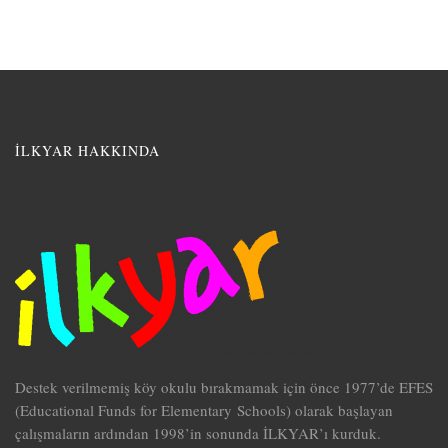
İLKYAR HAKKINDA
Destek verilmemiş köy okulu bırakmamak için önce 1977’de EFES
(Educational Funds for Elementary Schools) olarak başlayan
çalışmaların ardından 1998’in sonunda İLKYAR’ı kurduk.