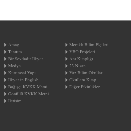
Amaç
Meraklı Bilim Elçileri
Tanıtım
YBO Projeleri
Bir Sevdadır İlkyar
Anı Kitaplığı
Medya
23 Nisan
Kurumsal Yapı
Yaz Bilim Okulları
İlkyar in English
Okullara Kitap
Bağışçı KVKK Metni
Diğer Etkinlikler
Gönüllü KVKK Metni
İletişim