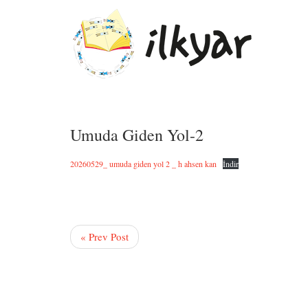
Umuda Giden Yol-2
20260529_ umuda giden yol 2 _ h ahsen kan
İndir
« Prev Post