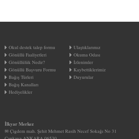
Okul destek talep formu
Ulaştıklarımız
Gönüllü Faaliyetleri
Okuma Odası
Gönüllülük Nedir?
İzlenimler
Gönüllü Başvuru Formu
Kaybettiklerimiz
Bağış Türleri
Duyurular
Bağış Kanalları
Hediyelikler
İlkyar Merkez
✉ Çigdem mah. Şehit Mehmet Rasih Necef Sokağı No 31
Çankaya ANKARA 06530