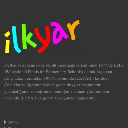
Destek verilmemiş köy okulu bırakmamak için önce 1977’de EFES
(Educational Funds for Elementary Schools) olarak başlayan
çalışmaların ardından 1998’in sonunda İLKYAR’ı kurduk.
Çocuklar ve öğretmenlerden gelen duygu titreşimlerini
yakaladığınız, ve vakfımızı tanıdığınız zaman yardımınızın
ötesinde İLKYAR’da görev alacağınıza inanıyoruz.
Amaç