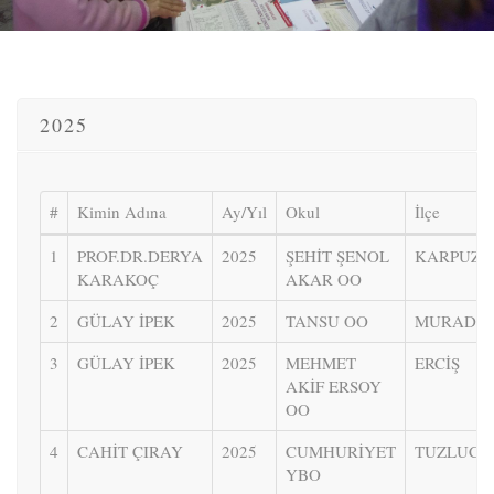
2025
#
Kimin Adına
Ay/Yıl
Okul
İlçe
1
PROF.DR.DERYA
2025
ŞEHİT ŞENOL
KARPUZL
KARAKOÇ
AKAR OO
2
GÜLAY İPEK
2025
TANSU OO
MURADİY
3
GÜLAY İPEK
2025
MEHMET
ERCİŞ
AKİF ERSOY
OO
4
CAHİT ÇIRAY
2025
CUMHURİYET
TUZLUCA
YBO