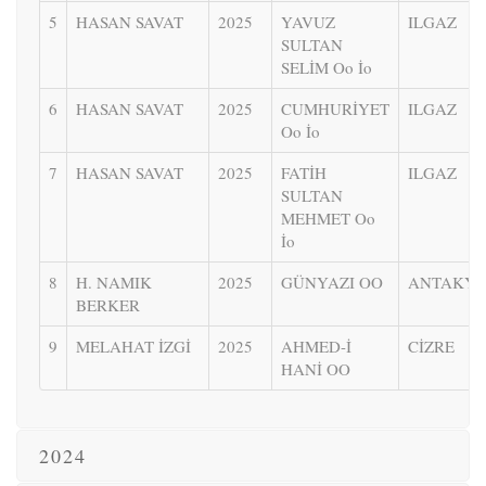
5
HASAN SAVAT
2025
YAVUZ
ILGAZ
SULTAN
SELİM Oo İo
6
HASAN SAVAT
2025
CUMHURİYET
ILGAZ
Oo İo
7
HASAN SAVAT
2025
FATİH
ILGAZ
SULTAN
MEHMET Oo
İo
8
H. NAMIK
2025
GÜNYAZI OO
ANTAKY
BERKER
9
MELAHAT İZGİ
2025
AHMED-İ
CİZRE
HANİ OO
2024