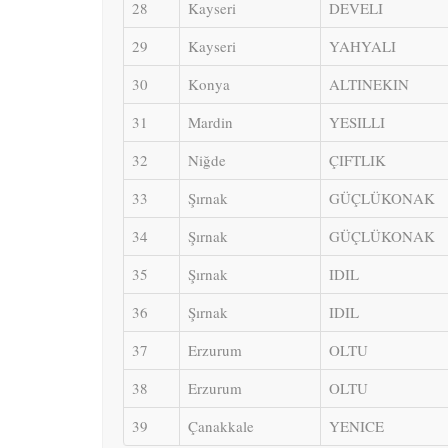
28
Kayseri
DEVELI
29
Kayseri
YAHYALI
30
Konya
ALTINEKIN
31
Mardin
YESILLI
32
Niğde
ÇIFTLIK
33
Şırnak
GÜÇLÜKONAK
34
Şırnak
GÜÇLÜKONAK
35
Şırnak
IDIL
36
Şırnak
IDIL
37
Erzurum
OLTU
38
Erzurum
OLTU
39
Çanakkale
YENICE