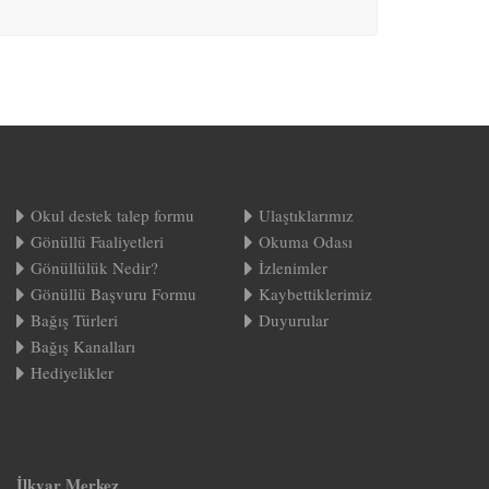
Okul destek talep formu
Ulaştıklarımız
Gönüllü Faaliyetleri
Okuma Odası
Gönüllülük Nedir?
İzlenimler
Gönüllü Başvuru Formu
Kaybettiklerimiz
Bağış Türleri
Duyurular
Bağış Kanalları
Hediyelikler
İlkyar Merkez