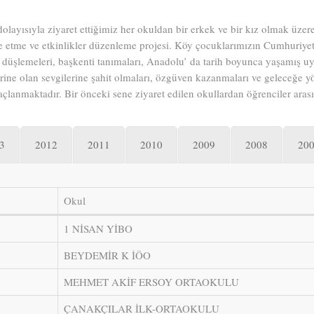
yısıyla ziyaret ettiğimiz her okuldan bir erkek ve bir kız olmak üzere 
e etme ve etkinlikler düzenleme projesi. Köy çocuklarımızın Cumhuriyeti
düşlemeleri, başkenti tanımaları, Anadolu’ da tarih boyunca yaşamış uyg
ine olan sevgilerine şahit olmaları, özgüven kazanmaları ve geleceğe yö
çlanmaktadır. Bir önceki sene ziyaret edilen okullardan öğrenciler arası
3
2012
2011
2010
2009
2008
20
Okul
1 NİSAN YİBO
BEYDEMİR K İÖO
MEHMET AKİF ERSOY ORTAOKULU
ÇANAKÇILAR İLK-ORTAOKULU