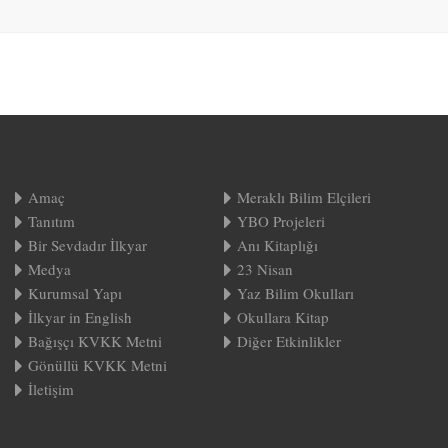
Amaç
Meraklı Bilim Elçileri
Tanıtım
YBO Projeleri
Bir Sevdadır İlkyar
Anı Kitaplığı
Medya
23 Nisan
Kurumsal Yapı
Yaz Bilim Okulları
İlkyar in English
Okullara Kitap
Bağışçı KVKK Metni
Diğer Etkinlikler
Gönüllü KVKK Metni
İletişim