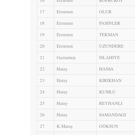
16
Erzurum
KÖPRÜKÖY
17
Erzurum
OLUR
18
Erzurum
PASINLER
19
Erzurum
TEKMAN
20
Erzurum
UZUNDERE
21
Gaziantep
ISLAHIYE
22
Hatay
HASSA
23
Hatay
KIRIKHAN
24
Hatay
KUMLU
25
Hatay
REYHANLI
26
Hatay
SAMANDAGI
27
K.Maraş
GÖKSUN