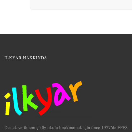
İLKYAR HAKKINDA
Destek verilmemiş köy okulu bırakmamak için önce 1977’de EFES