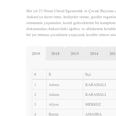
Her yıl 23 Nisan Ulusal Egemenlik ve Çocuk Bayramı dola
Ankara’ya davet etme, hediyeler verme, geziler organiz
ortamında yaşamaları, kendi geleceklerini bu kampüste 
dokunmaları,Ankara’daki ağabey ve ablalarının kendiler
bir yer tutması çocukların yaşayarak tecrübe etmesi ama
2019
2018
2015
2014
201
#
İl
İlçe
1
Adana
KARAISALI
2
Adana
KARAISALI
3
Afyon
MERKEZ
4
Bartın
AMASRA