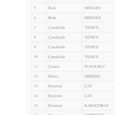
5
Bolu
MENGEN
6
Bolu
MENGEN
7
Çanakkale
YENICE
8
Çanakkale
YENICE
9
Çanakkale
YENICE
10
Çanakkale
YENICE
11
Çorum
SUNGURLU
12
Düzce
MERKEZ
13
Erzurum
ÇAT
14
Erzurum
ÇAT
15
Erzurum
KARAÇOBAN