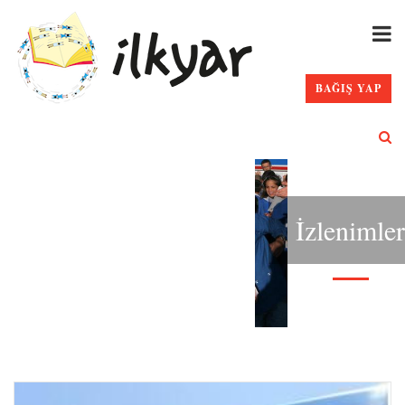
BAĞIŞ YAP
İzlenimler