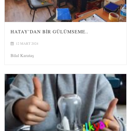
HATAY’DAN BİR GÜLÜMSEME..
12 MART 2024
Bilal Karataş