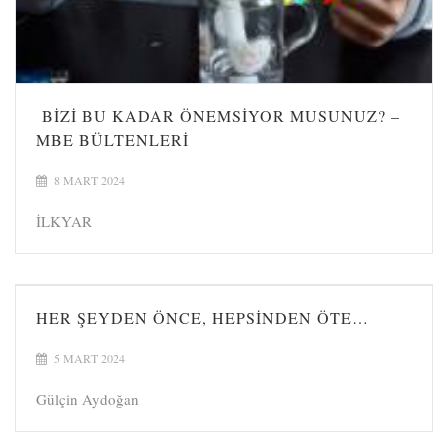
BIZI BU KADAR ÖNEMSIYOR MUSUNUZ? –
MBE BÜLTENLERI
8 MART 2024
İLKYAR
HER ŞEYDEN ÖNCE, HEPSINDEN ÖTE…
5 MART 2024
Gülçin Aydoğan