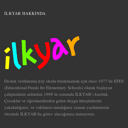
İLKYAR HAKKINDA
Destek verilmemiş köy okulu bırakmamak için önce 1977’de EFES
(Educational Funds for Elementary Schools) olarak başlayan
çalışmaların ardından 1998’in sonunda İLKYAR’ı kurduk.
Çocuklar ve öğretmenlerden gelen duygu titreşimlerini
yakaladığınız, ve vakfımızı tanıdığınız zaman yardımınızın
ötesinde İLKYAR’da görev alacağınıza inanıyoruz.