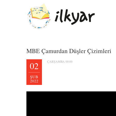
MBE Çamurdan Düşler Çizimleri
ÇARŞAMBA 00:00
02
ŞUB
2022