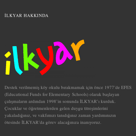
İLKYAR HAKKINDA
Destek verilmemiş köy okulu bırakmamak için önce 1977’de EFES
(Educational Funds for Elementary Schools) olarak başlayan
çalışmaların ardından 1998’in sonunda İLKYAR’ı kurduk.
Çocuklar ve öğretmenlerden gelen duygu titreşimlerini
yakaladığınız, ve vakfımızı tanıdığınız zaman yardımınızın
ötesinde İLKYAR’da görev alacağınıza inanıyoruz.