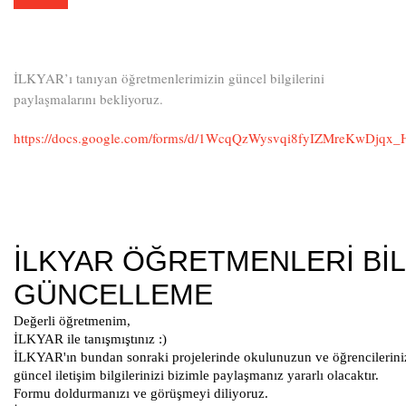
İLKYAR’ı tanıyan öğretmenlerimizin güncel bilgilerini
paylaşmalarını bekliyoruz.
https://docs.google.com/forms/d/1WcqQzWysvqi8fyIZMreKwDjq