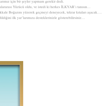
rımız için bir şeyler yapmam gerekir dedi.
lararası Yüzücü oldu, ve istedi ki herkes İLKYAR’ı tanısın…
kkale Boğazını yüzerek geçmeyi deneyecek, tekrar kıtaları aşacak….
dildiğini ilk yar’larımıza desteklerinizle gösterebilirsiniz…