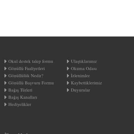
Okul destek talep formu
Ulaştıklarımız
Gönüllü Faaliyetleri
Okuma Odası
Gönüllülük Nedir?
İzlenimler
Gönüllü Başvuru Formu
Kaybettiklerimiz
Bağış Türleri
Duyurular
Bağış Kanalları
Hediyelikler