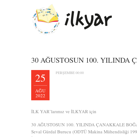
30 AĞUSTOSUN 100. YILINDA
PERŞEMBE 00:00
25
AĞU
2022
İLK YAR’larımız ve İLKYAR için
30 AĞUSTOSUN 100. YILINDA ÇANAKKALE BOĞ
Seval Gürdal Burucu (ODTÜ Makina Mühendisliği 19