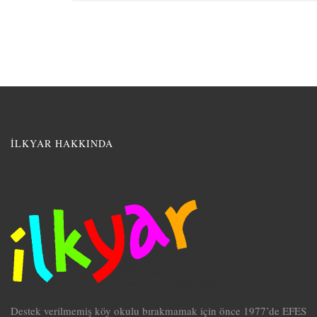
İLKYAR HAKKINDA
Destek verilmemiş köy okulu bırakmamak için önce 1977’de EFES