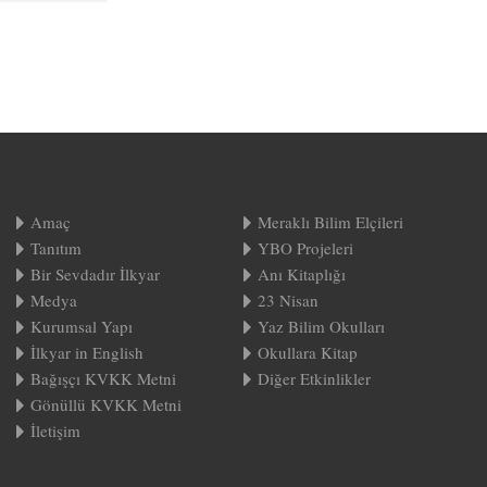
Amaç
Meraklı Bilim Elçileri
Tanıtım
YBO Projeleri
Bir Sevdadır İlkyar
Anı Kitaplığı
Medya
23 Nisan
Kurumsal Yapı
Yaz Bilim Okulları
İlkyar in English
Okullara Kitap
Bağışçı KVKK Metni
Diğer Etkinlikler
Gönüllü KVKK Metni
İletişim