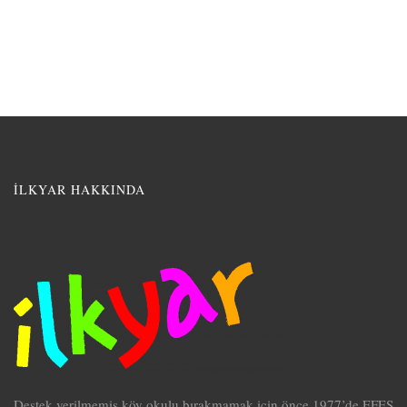
İLKYAR HAKKINDA
Destek verilmemiş köy okulu bırakmamak için önce 1977’de EFES