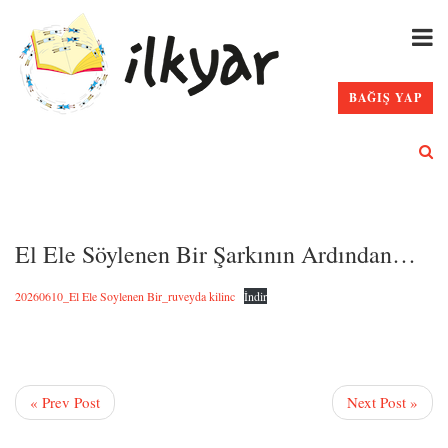
BAĞIŞ YAP
El Ele Söylenen Bir Şarkının Ardından…
20260610_El Ele Soylenen Bir_ruveyda kilinc
İndir
« Prev Post
Next Post »