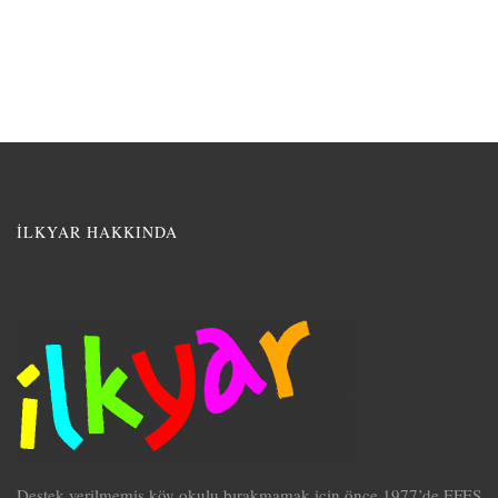
İLKYAR HAKKINDA
Destek verilmemiş köy okulu bırakmamak için önce 1977’de EFES