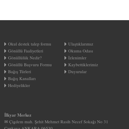
Okul destek talep formu
Ulaştıklarımız
Gönüllü Faaliyetleri
Okuma Odası
Gönüllülük Nedir?
İzlenimler
Gönüllü Başvuru Formu
Kaybettiklerimiz
Bağış Türleri
Duyurular
Bağış Kanalları
Hediyelikler
İlkyar Merkez
✉ Çigdem mah. Şehit Mehmet Rasih Necef Sokağı No 31
Çankaya ANKARA 06530