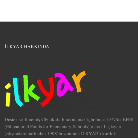
İLKYAR HAKKINDA
Destek verilmemiş köy okulu bırakmamak için önce 1977’de EFES
(Educational Funds for Elementary Schools) olarak başlayan
çalışmaların ardından 1998’in sonunda İLKYAR’ı kurduk.