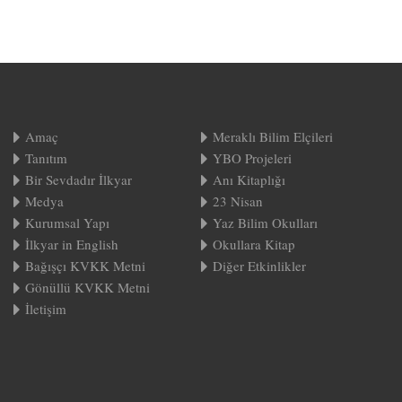
Amaç
Meraklı Bilim Elçileri
Tanıtım
YBO Projeleri
Bir Sevdadır İlkyar
Anı Kitaplığı
Medya
23 Nisan
Kurumsal Yapı
Yaz Bilim Okulları
İlkyar in English
Okullara Kitap
Bağışçı KVKK Metni
Diğer Etkinlikler
Gönüllü KVKK Metni
İletişim