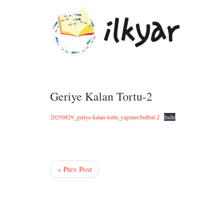
Geriye Kalan Tortu-2
20250829_geriye-kalan-tortu_yagmur-bulbul-2
İndir
« Prev Post