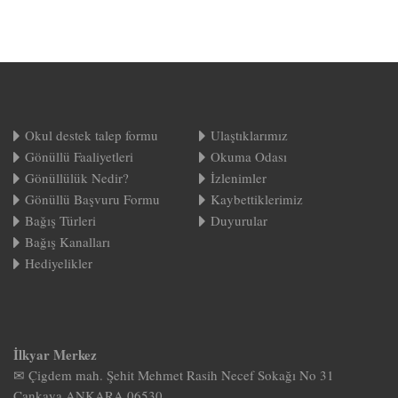
Okul destek talep formu
Ulaştıklarımız
Gönüllü Faaliyetleri
Okuma Odası
Gönüllülük Nedir?
İzlenimler
Gönüllü Başvuru Formu
Kaybettiklerimiz
Bağış Türleri
Duyurular
Bağış Kanalları
Hediyelikler
İlkyar Merkez
✉ Çigdem mah. Şehit Mehmet Rasih Necef Sokağı No 31
Çankaya ANKARA 06530