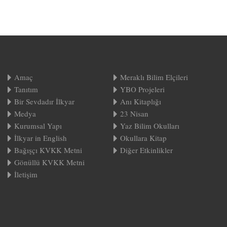
Amaç
Meraklı Bilim Elçileri
Tanıtım
YBO Projeleri
Bir Sevdadır İlkyar
Anı Kitaplığı
Medya
23 Nisan
Kurumsal Yapı
Yaz Bilim Okulları
İlkyar in English
Okullara Kitap
Bağışçı KVKK Metni
Diğer Etkinlikler
Gönüllü KVKK Metni
İletişim