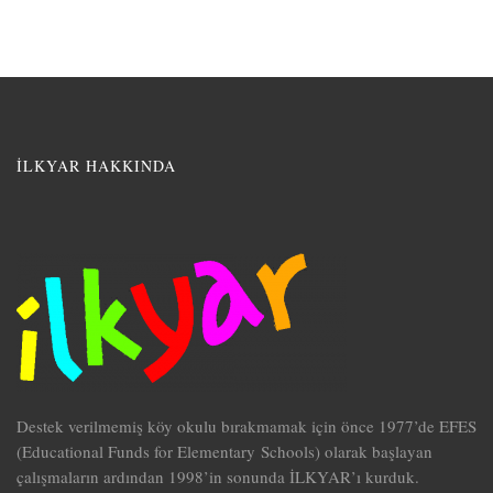
İLKYAR HAKKINDA
Destek verilmemiş köy okulu bırakmamak için önce 1977’de EFES
(Educational Funds for Elementary Schools) olarak başlayan
çalışmaların ardından 1998’in sonunda İLKYAR’ı kurduk.