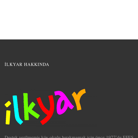
İLKYAR HAKKINDA
Destek verilmemiş köy okulu bırakmamak için önce 1977’de EFES