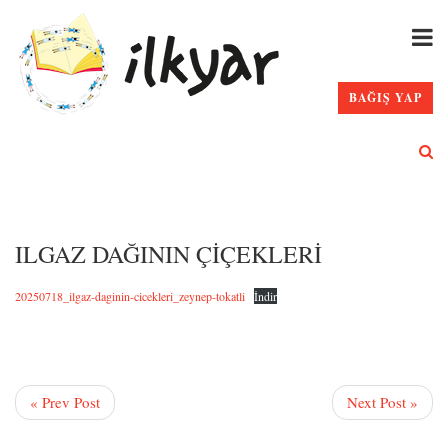
BAĞIŞ YAP
ILGAZ DAĞININ ÇİÇEKLERİ
20250718_ilgaz-daginin-cicekleri_zeynep-tokatli
İndir
« Prev Post
Next Post »