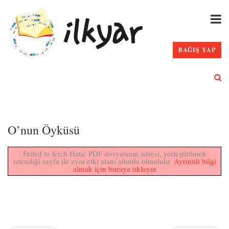
BAĞIŞ YAP
O’nun Öyküsü
Failed to fetch Hata: PDF dosyasının adresi, yerleştirilmek
istendiği sayfa ile aynı etki alanı altında olmalıdır.
Ayrıntılı bilgi
almak için buraya tıklayın