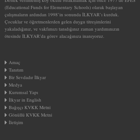
Destek verilmemiş köy okulu bırakmamak için önce 1977’de EFES
(Educational Funds for Elementary Schools) olarak başlayan
çalışmaların ardından 1998’in sonunda İLKYAR’ı kurduk.
Çocuklar ve öğretmenlerden gelen duygu titreşimlerini
yakaladığınız, ve vakfımızı tanıdığınız zaman yardımınızın
ötesinde İLKYAR’da görev alacağınıza inanıyoruz.
Amaç
Tanıtım
Bir Sevdadır İlkyar
Medya
Kurumsal Yapı
İlkyar in English
Bağışçı KVKK Metni
Gönüllü KVKK Metni
İletişim