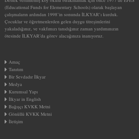
Destek verilmemiş köy okulu bırakmamak için önce 1977’de EFES
(Educational Funds for Elementary Schools) olarak başlayan
çalışmaların ardından 1998’in sonunda İLKYAR’ı kurduk.
Çocuklar ve öğretmenlerden gelen duygu titreşimlerini
yakaladığınız, ve vakfımızı tanıdığınız zaman yardımınızın
ötesinde İLKYAR’da görev alacağınıza inanıyoruz.
Amaç
Tanıtım
Bir Sevdadır İlkyar
Medya
Kurumsal Yapı
İlkyar in English
Bağışçı KVKK Metni
Gönüllü KVKK Metni
İletişim