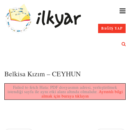
BAĞIŞ YAP
Belkisa Kızım – CEYHUN
Failed to fetch Hata: PDF dosyasının adresi, yerleştirilmek
istendiği sayfa ile aynı etki alanı altında olmalıdır.
Ayrıntılı bilgi
almak için buraya tıklayın