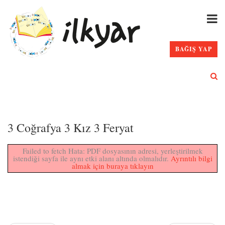
BAĞIŞ YAP
3 Coğrafya 3 Kız 3 Feryat
Failed to fetch Hata: PDF dosyasının adresi, yerleştirilmek
istendiği sayfa ile aynı etki alanı altında olmalıdır.
Ayrıntılı bilgi
almak için buraya tıklayın