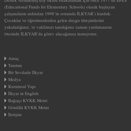
Destek verilmemiş köy okulu bırakmamak için önce 1977’de EFES
(Educational Funds for Elementary Schools) olarak başlayan
çalışmaların ardından 1998’in sonunda İLKYAR’ı kurduk.
Çocuklar ve öğretmenlerden gelen duygu titreşimlerini
yakaladığınız, ve vakfımızı tanıdığınız zaman yardımınızın
ötesinde İLKYAR’da görev alacağınıza inanıyoruz.
Amaç
Tanıtım
Bir Sevdadır İlkyar
Medya
Kurumsal Yapı
İlkyar in English
Bağışçı KVKK Metni
Gönüllü KVKK Metni
İletişim